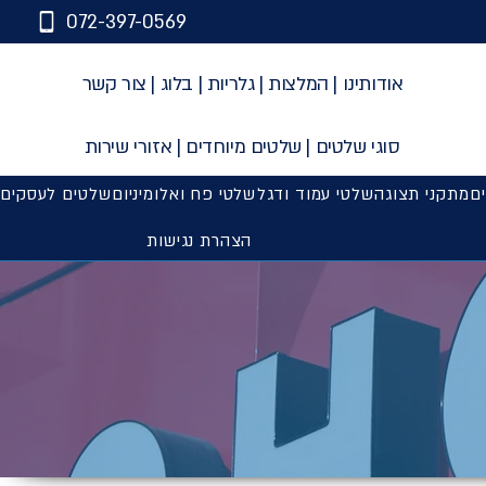
072-397-0569
אודותינו
|
המלצות
|
גלריות
|
בלוג
|
צור קשר
סוגי שלטים
|
שלטים מיוחדים
|
אזורי שירות
ים
מתקני תצוגה
שלטי עמוד ודגל
שלטי פח ואלומיניום
שלטים לעסקים
הצהרת נגישות