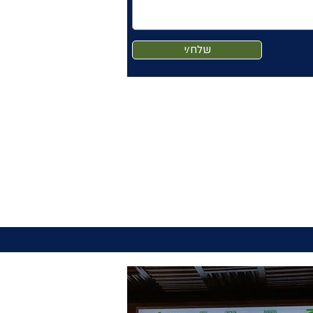
שלח/י