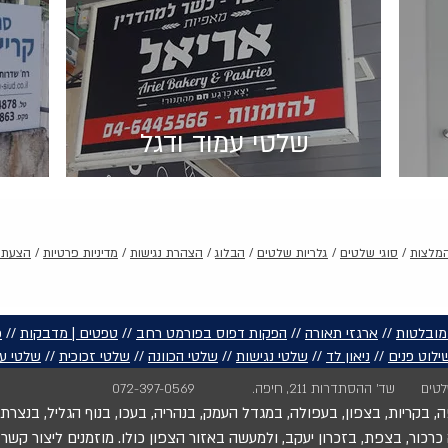
שלטי עמוד ודגל
מלצות
/
סוגי שלטים
/
גלריות שלטים
/
הבלוג
/
הצהרת נגישות
/
מדיניות פרטיות
/
הצעת 
מובלטות
//
ארגזי תאורה
//
הפקות דפוס בפורמט רחב
//
טפטים | מדבקות
//
כ
ילוט פנים
//
ניאון לד
//
שלטי נגישות
//
שלטי הכוונה
//
שלטי זכוכית
//
שלטי עמ
טים
שד' ההסתדרות 211, חיפה.
072-397-0569
 בקריות, בצפון, בעפולה, במגדל העמק, בנהריה, בעכו, בנוף הגליל, בנצרת
רכור, בצפת, בזכרון יעקב, ולמעשה באזור הצפון כולו. מוזמנים ליצור קש