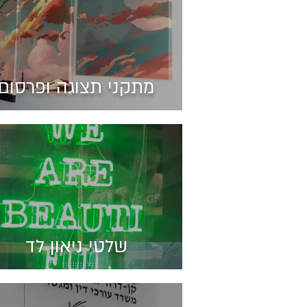
מתקני תצוגה ופרסום
שלטי ניאון לד