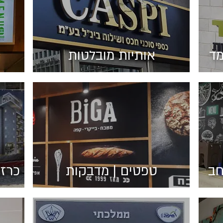
מד
אותיות מובלטות
חב
טפטים | מדבקות
כרזו