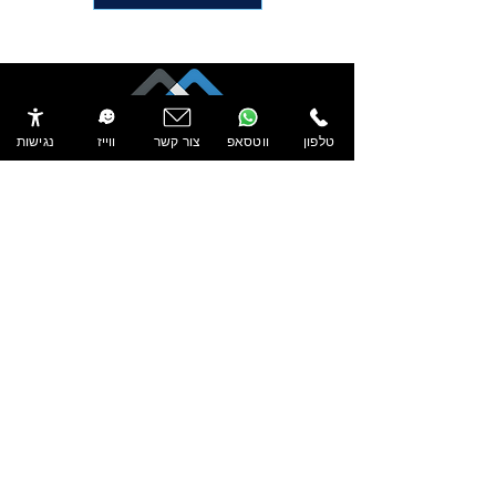
שלט מואר לתעשייה
טלפון
ווטסאפ
צור קשר
ווייז
נגישות
ראשון עד חמישי 08:00 - 18:00
שד' ההסתדרות 211,
חיפה
טלפון:
072-397-0569
יצירת קשר
שלט אותיות מוארות לסוכנות אופנועים
שם מלא
טלפון