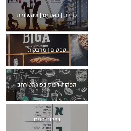
כרזות | באנרים | שמשוניות
טפטים | מדבקות
הפקות דפוס בפורמט רחב
שילוט פנים