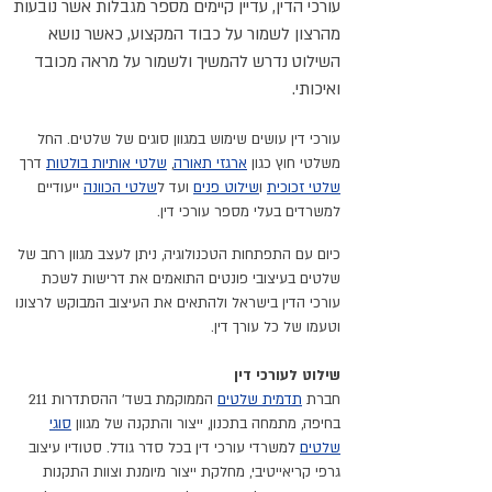
עורכי הדין, עדיין קיימים מספר מגבלות אשר נובעות
מהרצון לשמור על כבוד המקצוע, כאשר נושא
השילוט נדרש להמשיך ולשמור על מראה מכובד
ואיכותי.
עורכי דין עושים שימוש במגוון סוגים של שלטים. החל
משלטי חוץ כגון
ארגזי תאורה
,
שלטי אותיות בולטות
דרך
שלטי זכוכית
ו
שילוט פנים
ועד ל
שלטי הכוונה
ייעודיים
למשרדים בעלי מספר עורכי דין.
כיום עם התפתחות הטכנולוגיה, ניתן לעצב מגוון רחב של
שלטים בעיצובי פונטים התואמים את דרישות לשכת
עורכי הדין בישראל ולהתאים את העיצוב המבוקש לרצונו
וטעמו של כל עורך דין.
שילוט לעורכי דין
חברת
תדמית שלטים
הממוקמת בשד' ההסתדרות 211
בחיפה, מתמחה בתכנון, ייצור והתקנה של מגוון
סוגי
שלטים
למשרדי עורכי דין בכל סדר גודל. סטודיו
עיצוב
גרפי קריאייטיבי
, מחלקת ייצור מיומנת וצוות התקנות