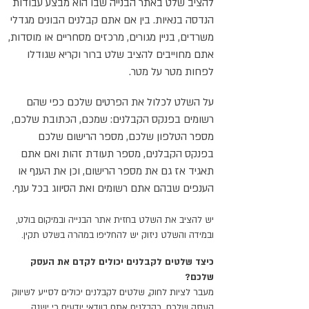
להציב שלט באתר הבנייה שבו הוא מבצע עבודות
הנדסה בנאיות. בין אם אתם קבלנים הבונים מגדלי
משרדים, בניין מגורים, מרכזים מסחריים או מוסדות,
אתם מחוייבים להציב שלט ברור וקריא שגודלו
לפחות מטר על מטר.
על השלט לכלול את הפרטים שלכם כפי שהם
רשומים בפנקס הקבלנים: שמכם, הכתובת שלכם,
מספר הטלפון שלכם, מספר הרישום שלכם
בפנקס הקבלנים, מספר תעודת זהות ואם אתם
תאגיד אז גם את מספר הרישום, וכן את הענף או
הענפים שבהם אתם רשומים ואת הסיווג בכל ענף.
יש להציב את השלט בחזית אתר הבנייה ובמיקום בולט,
ובמידה והשלט ניזוק יש להחליפו במהרה בשלט תקין.
כיצד שלטים לקבלנים יכולים לקדם את העסק
שלכם?
מעבר לציות לחוק, שלטים לקבלנים יכולים לסייע לשיווק
העסק שלכם. כקבלנים אתם בוודאי יודעים כי ישנה