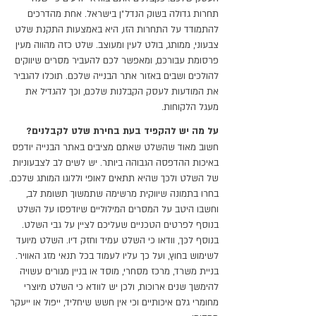
תחרות גדולה בשוק הנדל״ן בישראל. אחת מהדרכים
להתמודד על התחרות הזו, היא באמצעות התקנת שלט
צבעוני, ממותג, בולט לעין ומעוצב. שלט כזה מהווה מעין
פרסומת עבורכם, ומאפשר לכם להעביר מסרים שיווקים
להולכים ושבים באזור אתר הבנייה שלכם. תוכלו להגביר
את המודעות לעסק הקבלנות שלכם, וכך להגדיל את
מעגל הלקוחות.
על מה יש להקפיד בעת בחירת שלט לקבלנים?
חשוב מאוד שהשלט שאתם מציבים באתר הבנייה יודפס
באיכות ההדפסה הגבוהה ביותר. יש לשים לב לצבעוניות
של השלט ולכך שהיא תתאים לאופי וללוגו המותג שלכם.
בחרו בתמונה שיווקית מרשימה שתמשוך תשומת לב,
וחשבו היטב על המסרים המילוליים שיודפסו על השלט
בנוסף לפרטים הטכניים שעליכם לציין על גבי השלט.
בנוסף לכך, וודאו כי השלט עמיד וחזק דיו. השלט מיועד
לשימוש בחוץ, ועל כך עליו לעמוד בכל תנאי מזג האוויר.
בניית משרד, מרכז מסחרי, מוסד או בניין מגורים עשויה
להימשך שנים ארוכות, ולכן יש לוודא כי השלט מיוצרי
מחומרי גלם איכותיים וכי אין חשש שיחליד, ייפול או ייעקר