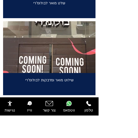
שלט מואר לבולונז'רי
שילוט מואר ומדבקות לבולונז'רי
טלפון
ווטסאפ
צור קשר
ווייז
נגישות