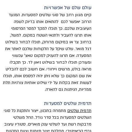
עולם שלם של אפשרויות
קיים מגוון רחב של סוגי שלטים למסעדות. המנעד
הרחב יאפשר לכם להתאים אותו בדיוק לשפה
העיצובית שלכם. כך תוכלו למקד למסר הפרסומי
אותו תרצו להעביר ולתנאי השטח במקום. למשל,
ברחוב צר או במיקום מרוחק, תוכלו לבחור בשילוט
דגל מואר. שלט שיקל על הלקוחות שלכם לאתר את
המסעדה. אם תרצו להעניק למקום טאצ' עכשווי
ומעודכן תוכלו לבחור בשילוט ניאון לד. כך תקבלו
מראה בולט, מרשים וייחודי. אם חשוב לכם להבליט
את שם המקום כך שלא ניתן יהיה לפספס אותו, תוכלו
לעשות זאת בקלות על ידי שילוט אותיות צורניות תלת
ממדיות, הניתנות גם להארה.
תדמית שלטים למסעדות
תדמית שלטים
מתמחה בתכנון, ייצור והתקנת כל סוגי
השלטים למסעדות בכל סדר גודל. החל משלטי
מדבקות רשת ועד לשלטי ענק מוארים. סטודיו עיצוב
גרפי קריאייטיבי, מחלקת ייצור מיומנת וצוות התקנות