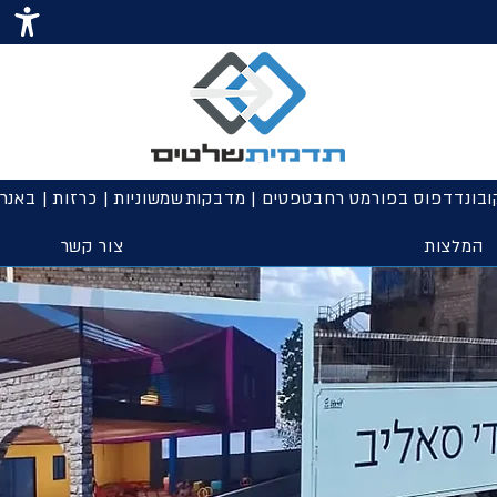
ובונד
דפוס בפורמט רחב
טפטים | מדבקות
שמשוניות | כרזות | באנר
המלצות
צור קשר