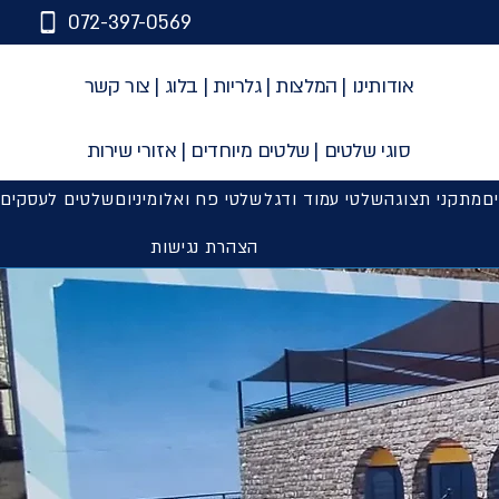
072-397-0569
אודותינו
|
המלצות
|
גלריות
|
בלוג
|
צור קשר
סוגי שלטים
|
שלטים מיוחדים
|
אזורי שירות
ים
מתקני תצוגה
שלטי עמוד ודגל
שלטי פח ואלומיניום
שלטים לעסקים
הצהרת נגישות